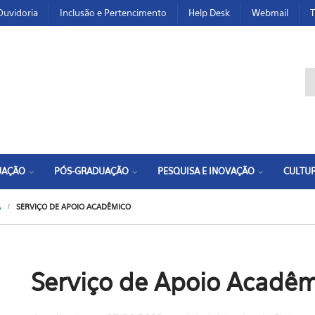
Ouvidoria
Inclusão e Pertencimento
Help Desk
Webmail
T
F
UAÇÃO
PÓS-GRADUAÇÃO
PESQUISA E INOVAÇÃO
CULTUR
A
SERVIÇO DE APOIO ACADÊMICO
Serviço de Apoio Acadê