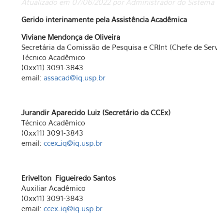
Atualizado em 07/06/2022 por Administrador do Sistema
Gerido interinamente pela Assistência Acadêmica
Viviane Mendonça de Oliveira
Secretária da Comissão de Pesquisa e CRInt (Chefe de Serv
Técnico Acadêmico
(0xx11) 3091-3843
email:
assacad@iq.usp.br
Jurandir Aparecido Luiz (Secretário da CCEx)
Técnico Acadêmico
(0xx11) 3091-3843
email:
ccex_iq@iq.usp.br
Erivelton Figueiredo Santos
Auxiliar Acadêmico
(0xx11) 3091-3843
email:
ccex_iq@iq.usp.br