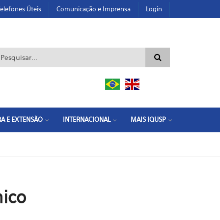
elefones Úteis
Comunicação e Imprensa
Login
ormulário de busca
A E EXTENSÃO
INTERNACIONAL
MAIS IQUSP
mico