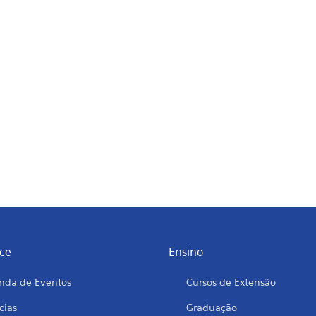
ce
Ensino
nda de Eventos
Cursos de Extensão
cias
Graduação