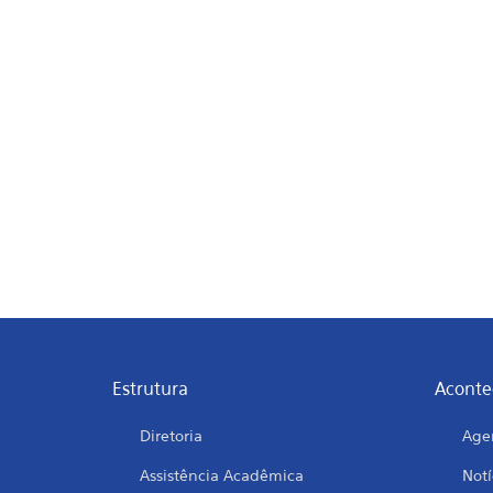
Estrutura
Aconte
Diretoria
Age
Assistência Acadêmica
Notí