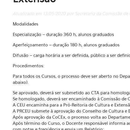
Atualizado em 13/05/2020 por Secretaria da Comissão de C
Modalidades
Especialização – duração 360 h, alunos graduados
Aperfeiçoamento – duração 180 h, alunos graduados
Difusão – carga horária a ser definida, público a ser defini
Procedimentos:
Para todos os Cursos, o processo deve ser aberto no De
abaixo).
Se aprovado, deverá ser submetido ao CTA para homolog
Se homologado, deverá ser encaminhado à Comissão de Cu
A CEU encaminha para a Pró-Reitoria de Cultura e Extens
A PRCEU submete à aprovação do Conselho de Cultura e 
Após aprovação da CoCEx, o processo volta ao Departam
Após término do Curso, o Docente responsável informa a
com notas e freqüência e envia um Relatório;