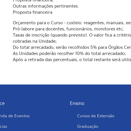
Outras informações pertinentes.
Proposta financeira
Orçamento para o Curso - custeio: reagentes, manuais, xe
Pró-labore para docentes, funcionários, monitores etc;
Taxas de inscrição (quando previsto). O valor fica a crité
cobradas na Unidade;
Do total arrecadado, serão recolhidos 5% para Órgãos Cen
As Unidades poderão recolher 10% do total arrecadado;
Após a retirada das percentuais, o total restante será util
ce
Ensino
nda de Eventos
Cursos de Extensão
cias
Graduação