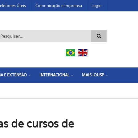
elefones Úteis
Comunicação e Imprensa
Login
ormulário de busca
A E EXTENSÃO
INTERNACIONAL
MAIS IQUSP
s de cursos de