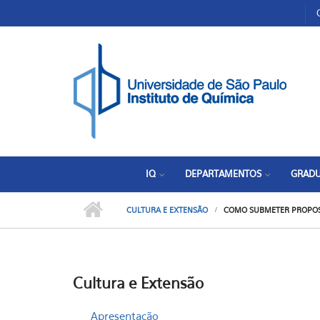
Pular para o conteúdo principal
Toggle high contrast
IQ
DEPARTAMENTOS
GRAD
CULTURA E EXTENSÃO
COMO SUBMETER PROPOS
Cultura e Extensão
Apresentação