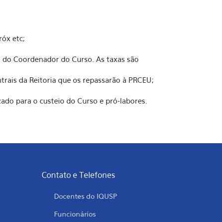
róx etc;
rio do Coordenador do Curso. As taxas são
trais da Reitoria que os repassarão à PRCEU;
izado para o custeio do Curso e pró-labores.
Contato e Telefones
Docentes do IQUSP
Funcionários