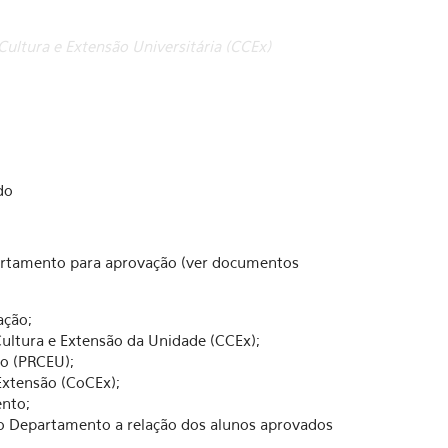
ultura e Extensão Universitária (CCEx)
do
partamento para aprovação (ver documentos
ação;
ltura e Extensão da Unidade (CCEx);
ão (PRCEU);
Extensão (CoCEx);
ento;
o Departamento a relação dos alunos aprovados