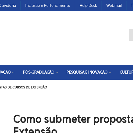
Ouvidoria
Inclusão e Pertencimento
Help Desk
Webmail
T
F
UAÇÃO
PÓS-GRADUAÇÃO
PESQUISA E INOVAÇÃO
CULTUR
TAS DE CURSOS DE EXTENSÃO
Como submeter proposta
Extensão