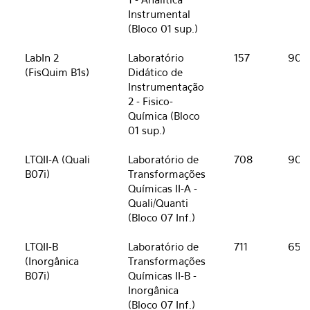
Instrumental
(Bloco 01 sup.)
LabIn 2
Laboratório
157
90
(FisQuim B1s)
Didático de
Instrumentação
2 - Fisico-
Química (Bloco
01 sup.)
LTQII-A (Quali
Laboratório de
708
90
B07i)
Transformações
Químicas II-A -
Quali/Quanti
(Bloco 07 Inf.)
LTQII-B
Laboratório de
711
65
(Inorgânica
Transformações
B07i)
Químicas II-B -
Inorgânica
(Bloco 07 Inf.)