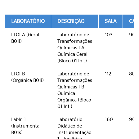
LABORATÓRIO
DESCRIÇÃO
SALA
CAP
LTQI-A (Geral
Laboratório de
103
90
B01i)
Transformações
Químicas I-A -
Química Geral
(Bloco 01 Inf.)
LTQI-B
Laboratório de
112
80
(Orgânica B01i)
Transformações
Químicas I-B -
Química
Orgânica (Bloco
01 Inf.)
LabIn 1
Laboratório
160
90
(Instrumental
Didático de
B01s)
Instrumentação
1 - Analítica