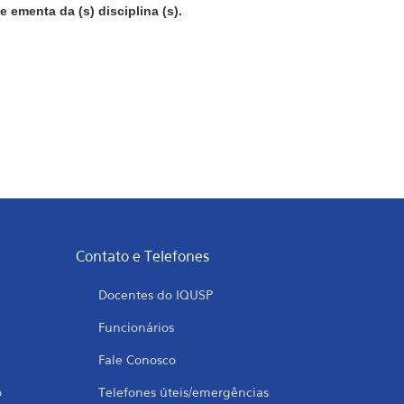
e ementa da (s) disciplina (s).
Contato e Telefones
Docentes do IQUSP
Funcionários
Fale Conosco
o
Telefones úteis/emergências