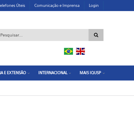
elefones Úteis
Comunicação e Imprensa
Login
ormulário de busca
A E EXTENSÃO
INTERNACIONAL
MAIS IQUSP