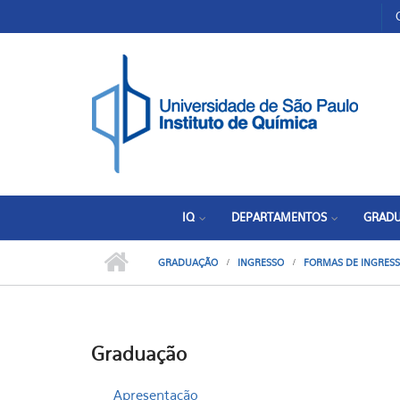
Pular para o conteúdo principal
Toggle high contrast
IQ
DEPARTAMENTOS
GRAD
GRADUAÇÃO
INGRESSO
FORMAS DE INGRES
Graduação
Apresentação