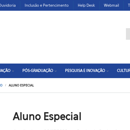
Ouvidoria
Inclusão e Pertencimento
Help Desk
Webmail
T
F
UAÇÃO
PÓS-GRADUAÇÃO
PESQUISA E INOVAÇÃO
CULTUR
SO
ALUNO ESPECIAL
Aluno Especial