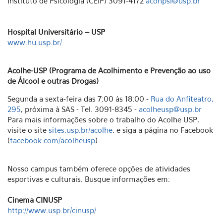
Instituto de Psicologia (CEIP) 3091-4172
aconpsi@usp.br
Hospital Universitário – USP
www.hu.usp.br/
Acolhe-USP (Programa de Acolhimento e Prevenção ao uso
de Álcool e outras Drogas)
Segunda a sexta-feira das 7:00 às 18:00 -
Rua do Anfiteatro,
295
, próxima à SAS - Tel. 3091-8345 -
acolheusp@usp.br
Para mais informações sobre o trabalho do Acolhe USP,
visite o site
sites.usp.br/acolhe
, e siga a página no Facebook
(
facebook.com/acolheusp
).
Nosso campus também oferece opções de atividades
esportivas e culturais. Busque informações em:
Cinema CINUSP
http://www.usp.br/cinusp/