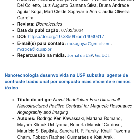
Del Colletto, Luiz Augusto Santana Silva, Bruna Andrade
Aguiar Koga, Mari Cleide Sogayar e Ana Claudia Oliveira
Carreira.
Revista:
Biomolecules
Data da publicação:
07/03/2024
DOI:
https://doi.org/10.3390/biom14030317
E-mail(s) para contato:
mcsogayar@gmail.com
;
mcsoga@iq.usp.br
Repercussão na mídia:
Jornal da USP
,
Giz UOL
Nanotecnologia desenvolvida na USP substitui agente de
contraste tradicional por composto mais eficiente e menos
tóxico
Título do artigo:
Novel Gadolinium-Free Ultrasmall
Nanostructured Positive Contrast for Magnetic Resonance
Angiography and Imaging
Autores:
Rodrigo Ken Kawassaki, Mariana Romano,
Mayara Klimuk Uchiyama, Roberta Mansini Cardoso,
Maurício S. Baptista, Sandra H. P. Farsky, Khallil Taverna
Chaim, Robson Raphael Guimarães e Koiti Araki.