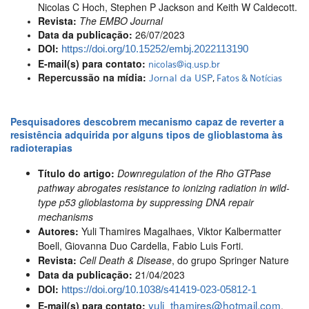
Nicolas C Hoch, Stephen P Jackson and Keith W Caldecott.
Revista:
The EMBO Journal
Data da publicação:
26/07/2023
DOI:
https://doi.org/10.15252/embj.2022113190
E-mail(s) para contato:
nicolas@iq.usp.br
Repercussão na mídia:
Jornal da USP
,
Fatos & Notícias
Pesquisadores descobrem mecanismo capaz de reverter a
resistência adquirida por alguns tipos de glioblastoma às
radioterapias
Título do artigo:
Downregulation of the Rho GTPase
pathway abrogates resistance to ionizing radiation in wild-
type p53 glioblastoma by suppressing DNA repair
mechanisms
Autores:
Yuli Thamires Magalhaes, Viktor Kalbermatter
Boell, Giovanna Duo Cardella, Fabio Luis Forti.
Revista:
Cell Death & Disease
, do grupo Springer Nature
Data da publicação:
21/04/2023
DOI:
https://doi.org/10.1038/s41419-023-05812-1
yuli_thamires@hotmail.com
E-mail(s) para contato:
,