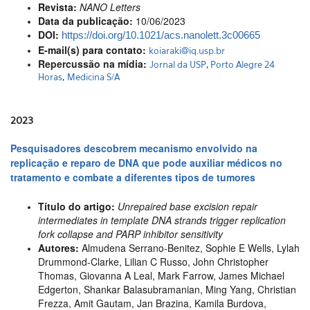
Revista:
NANO Letters
Data da publicação:
10/06/2023
DOI:
https://doi.org/10.1021/acs.nanolett.3c00665
E-mail(s) para contato:
koiaraki@iq.usp.br
Repercussão na mídia:
Jornal da USP
,
Porto Alegre 24
Horas
,
Medicina S/A
2023
Pesquisadores descobrem mecanismo envolvido na
replicação e reparo de DNA que pode auxiliar médicos no
tratamento e combate a diferentes tipos de tumores
Título do artigo:
Unrepaired base excision repair
intermediates in template DNA strands trigger replication
fork collapse and PARP inhibitor sensitivity
Autores:
Almudena Serrano-Benitez, Sophie E Wells, Lylah
Drummond-Clarke, Lilian C Russo, John Christopher
Thomas, Giovanna A Leal, Mark Farrow, James Michael
Edgerton, Shankar Balasubramanian, Ming Yang, Christian
Frezza, Amit Gautam, Jan Brazina, Kamila Burdova,