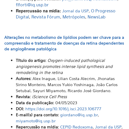
flforti@iq.usp.br
Repercussão na mídia:
,
O Progresso
Jornal da USP
Digital
,
Revista Fórum
,
Metrópoles
,
NewsLab
Alterações no metabolismo de lipídios podem ser chave para a
compreensão e tratamento de doenças da retina dependentes
de angiogênese patológica
Título do artigo:
Oxygen-induced pathological
angiogenesis promotes intense lipid synthesis and
remodeling in the retina
Autores:
Alex Inague, Lilian Costa Alecrim, Jhonatas
Sirino Monteiro, Marcos Yukio Yoshinaga, João Carlos
Setubal, Sayuri Miyamoto, Ricardo José Giordano.
Revista:
iScience Cell Press
Data da publicação:
04/05/2023
DOI:
https://doi.org/10.1016/j.isci.2023.106777
E-mail(s) para contato:
giordano@iq.usp.br
,
miyamoto@iq.usp.br
Repercussão na mídia:
CEPID Redoxoma
,
Jornal da USP
,