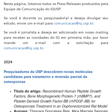
Nesta página, listamos todos os Press-Releases produzidos pela
Equipe de Comunicação do IQUSP.
Se você é docente ou pesquisador(a) e deseja divulgar seu
estudo, envie um e-mail para
comunicacao@iq.usp.br
.
Se você é jornalista e deseja ser adicionado em nosso mailing
para receber as novidades do IQ em primeira mão, por favor
mande um e-mail com a solicitação para
comunicacao@iq.usp.br
.
2024
Pesquisadores da USP descobrem novas moléculas
candidatas para tratamento e reversão parcial da
osteoporose
Título do artigo:
Recombinant Human Peptide Growth
Factors, Bone Morphogenetic Protein-7 (rhBMP7), and
Platelet-Derived Growth Factor-BB (rhPDGF-BB) for
Osteoporosis Treatment in an Oophorectomized Rat Model
Autores:
Thamara Gonçalves Reis, Alice Marcela Sampaio