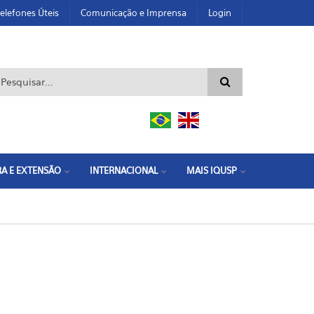
elefones Úteis
Comunicação e Imprensa
Login
ormulário de busca
A E EXTENSÃO
INTERNACIONAL
MAIS IQUSP