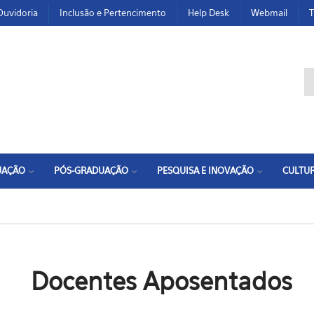
Ouvidoria
Inclusão e Pertencimento
Help Desk
Webmail
T
F
UAÇÃO
PÓS-GRADUAÇÃO
PESQUISA E INOVAÇÃO
CULTUR
Docentes Aposentados