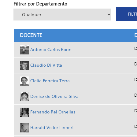
Filtrar por Departamento
DOCENTE
D
Antonio Carlos Borin
D
Claudio Di Vitta
D
Clelia Ferreira Terra
D
Denise de Oliveira Silva
D
Fernando Rei Ornellas
D
Harrald Victor Linnert