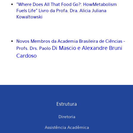
"Where Does All That Food Go?: HowMetabolism
Fuels Life"
Livro da Profa. Dra. Alicia Juliana
Kowaltowski
Novos Membros da Academia Brasileira de Ciências -
Di Mascio e Alexandre Bruni
Profs. Drs. Paolo
Cardoso
Estrutura
Diretoria
Assistência Acadêmica