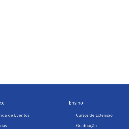
ce
Ensino
nda de Eventos
Cursos de Extensão
cias
Graduação