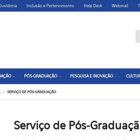
Ouvidoria
Inclusão e Pertencimento
Help Desk
Webmail
T
F
UAÇÃO
PÓS-GRADUAÇÃO
PESQUISA E INOVAÇÃO
CULTUR
A
SERVIÇO DE PÓS-GRADUAÇÃO
Serviço de Pós-Graduaç