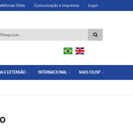
elefones Úteis
Comunicação e Imprensa
Login
ormulário de busca
A E EXTENSÃO
INTERNACIONAL
MAIS IQUSP
ão