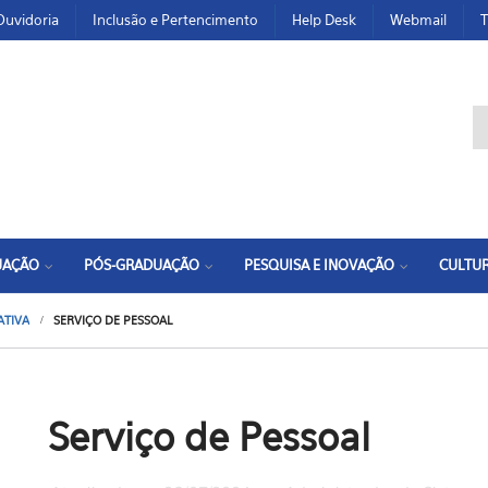
Ouvidoria
Inclusão e Pertencimento
Help Desk
Webmail
T
F
UAÇÃO
PÓS-GRADUAÇÃO
PESQUISA E INOVAÇÃO
CULTUR
ATIVA
SERVIÇO DE PESSOAL
Serviço de Pessoal