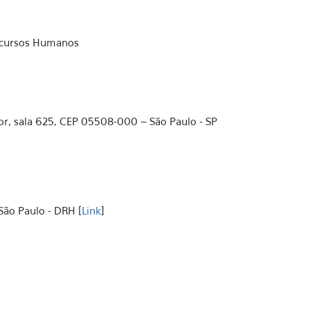
Recursos Humanos
ior, sala 625, CEP 05508-000 – São Paulo - SP
ão Paulo - DRH [
Link
]