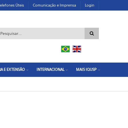
elefones Úteis
Comunicação e Imprensa
Login
ormulário de busca
A E EXTENSÃO
INTERNACIONAL
MAIS IQUSP