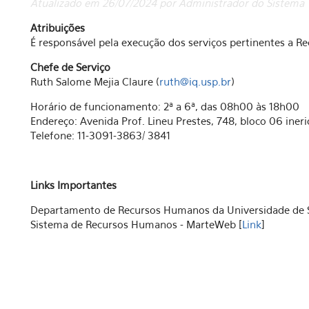
Atualizado em 26/07/2024 por Administrador do Sistema
Atribuições
É responsável pela execução dos serviços pertinentes a 
Chefe de Serviço
Ruth Salome Mejia Claure (
ruth@iq.usp.br
)
Horário de funcionamento: 2ª a 6ª, das 08h00 às 18h00
Endereço: Avenida Prof. Lineu Prestes, 748, bloco 06 iner
Telefone: 11-3091-3863/ 3841
Links Importantes
Departamento de Recursos Humanos da Universidade de S
Sistema de Recursos Humanos - MarteWeb [
Link
]