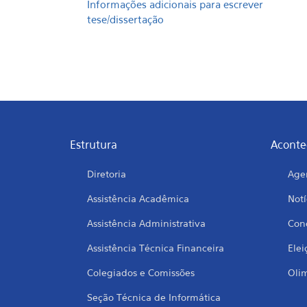
Informações adicionais para escrever
tese/dissertação
Estrutura
Aconte
Diretoria
Age
Assistência Acadêmica
Notí
Assistência Administrativa
Conc
Assistência Técnica Financeira
Elei
Colegiados e Comissões
Oli
Seção Técnica de Informática