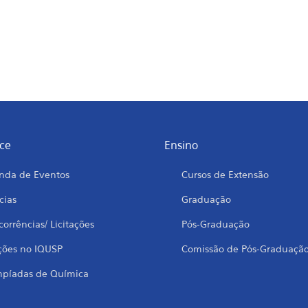
ce
Ensino
nda de Eventos
Cursos de Extensão
cias
Graduação
orrências/ Licitações
Pós-Graduação
ções no IQUSP
Comissão de Pós-Graduaçã
mpíadas de Química