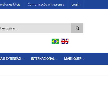
elefones Úteis
Comunicação e Imprensa
Login
ormulário de busca
A E EXTENSÃO
INTERNACIONAL
MAIS IQUSP