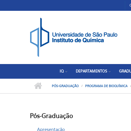
Pular para o conteúdo principal
Toggle high contrast
IQ
DEPARTAMENTOS
GRAD
PÓS-GRADUAÇÃO
PROGRAMA DE BIOQUÍMICA
Pós-Graduação
Apresentação