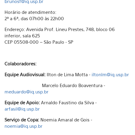
brunosf@iq.usp.br
Horário de atendimento:
2ª a 6ª, das 07h00 às 22h00
Endereço: Avenida Prof. Lineu Prestes, 748, bloco 06
inferior, sala 625
CEP 05508-000 – São Paulo - SP
Colaboradores:
Equipe Audiovisual:
Ilton de Lima Motta -
iltonlm@iq.usp.br
Marcelo Eduardo Boaventura -
meduardo@iq.usp.br
Equipe de Apoio:
Arnaldo Faustino da Silva -
arfasil@iq.usp.br
Serviço de Copa:
Noemia Amaral de Gois -
noemia@iq.usp.br