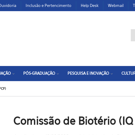
Ouvidoria
Inclusão e Pertencimento
Help Desk
Webmail
T
F
UAÇÃO
PÓS-GRADUAÇÃO
PESQUISA E INOVAÇÃO
CULTUR
FCF)
Comissão de Biotério (IQ