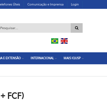
elefones Úteis
Comunicação e Imprensa
Login
ormulário de busca
A E EXTENSÃO
INTERNACIONAL
MAIS IQUSP
 + FCF)