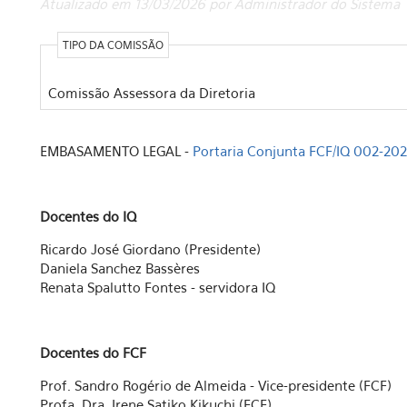
Atualizado em 13/03/2026 por Administrador do Sistema
TIPO DA COMISSÃO
Comissão Assessora da Diretoria
EMBASAMENTO LEGAL -
Portaria Conjunta FCF/IQ 002-202
Docentes do IQ
Ricardo José Giordano (Presidente)
Daniela Sanchez Bassères
Renata Spalutto Fontes - servidora IQ
Docentes do FCF
Prof. Sandro Rogério de Almeida - Vice-presidente (FCF)
Profa. Dra. Irene Satiko Kikuchi (FCF)