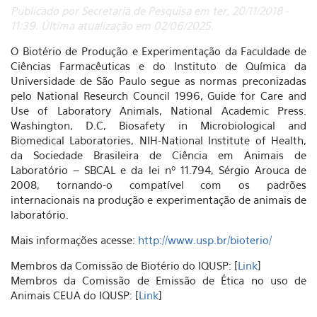
Publicado por Secretaria de Pesquisa em ter, 20/11/2018 -
11:39. Última atualização em 02/06/2025.
O Biotério de Produção e Experimentação da Faculdade de
Ciências Farmacêuticas e do Instituto de Química da
Universidade de São Paulo segue as normas preconizadas
pelo National Reseurch Council 1996, Guide for Care and
Use of Laboratory Animals, National Academic Press.
Washington, D.C, Biosafety in Microbiological and
Biomedical Laboratories, NIH-National Institute of Health,
da Sociedade Brasileira de Ciência em Animais de
Laboratório – SBCAL e da lei nº 11.794, Sérgio Arouca de
2008, tornando-o compatível com os padrões
internacionais na produção e experimentação de animais de
laboratório.
Mais informações acesse:
http://www.usp.br/bioterio/
Membros da Comissão de Biotério do IQUSP: [
Link
]
Membros da Comissão de Emissão de Ética no uso de
Animais CEUA do IQUSP: [
Link
]