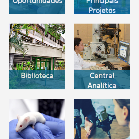
Oportunidades
Principais
Projetos
Biblioteca
Central
Analítica