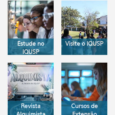
Estude no
Visite o IQUSP
IQUSP
Revista
Cursos de
Alquimista
Extensão