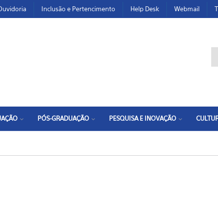
Ouvidoria
Inclusão e Pertencimento
Help Desk
Webmail
T
F
UAÇÃO
PÓS-GRADUAÇÃO
PESQUISA E INOVAÇÃO
CULTUR