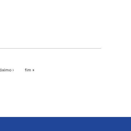
óximo ›
fim »