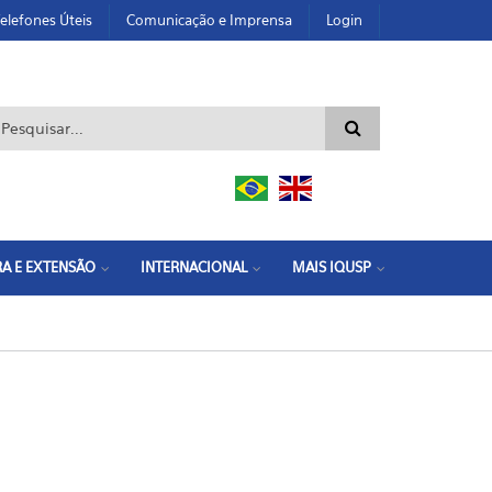
elefones Úteis
Comunicação e Imprensa
Login
ormulário de busca
A E EXTENSÃO
INTERNACIONAL
MAIS IQUSP