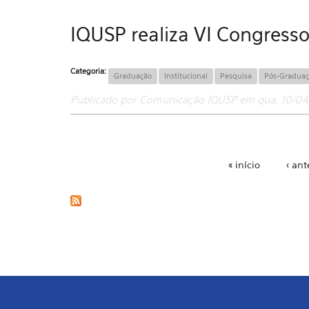
IQUSP realiza VI Congresso
Categoria:
Graduação
Institucional
Pesquisa
Pós-Gradua
Publicado por Comunicação IQUSP em qua, 10/04/
« início
‹ ant
Páginas