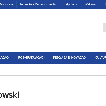
Ouvidoria
Inclusão e Pertencimento
Help Desk
Webmail
T
F
UAÇÃO
PÓS-GRADUAÇÃO
PESQUISA E INOVAÇÃO
CULTUR
owski