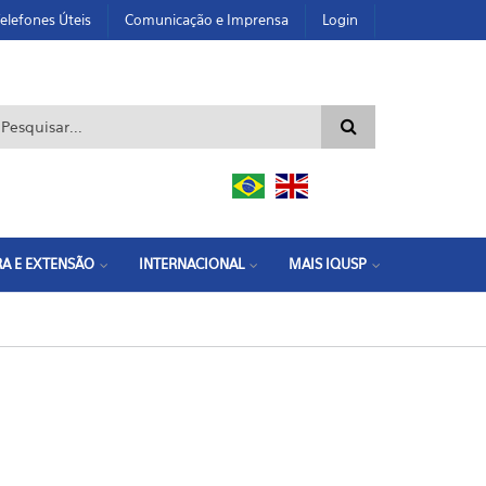
elefones Úteis
Comunicação e Imprensa
Login
ormulário de busca
A E EXTENSÃO
INTERNACIONAL
MAIS IQUSP