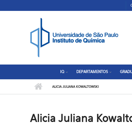
Pular para o conteúdo principal
Toggle high contrast
IQ
DEPARTAMENTOS
GRAD
ALICIA JULIANA KOWALTOWSKI
Alicia Juliana Kowalt