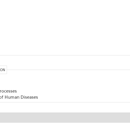
ION
Processes
 of Human Diseases