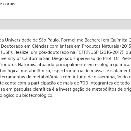
e corais
 da Universidade de São Paulo. Formei-me Bacharel em Química 
e Doutorado em Ciências com ênfase em Produtos Naturais (2015) 
o (USP). Realizei um pós-doutorado na FCFRP/USP (2016-2017), o
versity of California San Diego sob supervisão do Prof. Dr. Piet
rodutos Naturais, atuando principalmente em ecologia química,
 biológica, metabolômica, espectrometria de massas e isolament
 ferramentas de metabolômica com intuito de disseminação do c
conta com a participação de mais de 700 integrantes de todo Br
sse em pesquisa científica é a investigação de metabólitos de o
ológico ou biotecnológico.