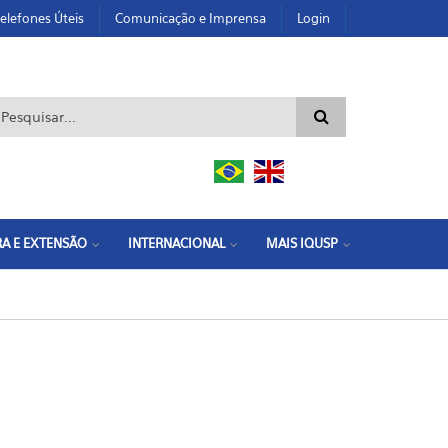
elefones Úteis
Comunicação e Imprensa
Login
ormulário de busca
A E EXTENSÃO
INTERNACIONAL
MAIS IQUSP