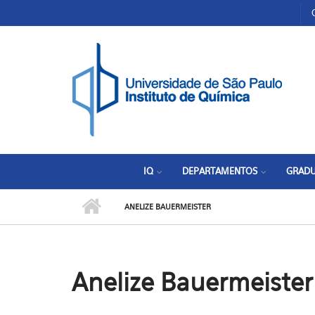
Pular para o conteúdo principal
Toggle high contrast
IQ
DEPARTAMENTOS
GRAD
ANELIZE BAUERMEISTER
Anelize Bauermeister