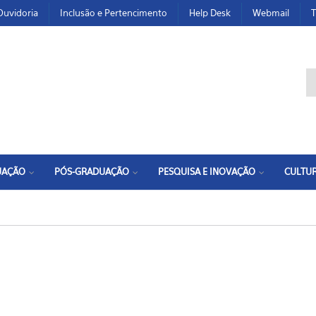
Ouvidoria
Inclusão e Pertencimento
Help Desk
Webmail
T
F
UAÇÃO
PÓS-GRADUAÇÃO
PESQUISA E INOVAÇÃO
CULTUR