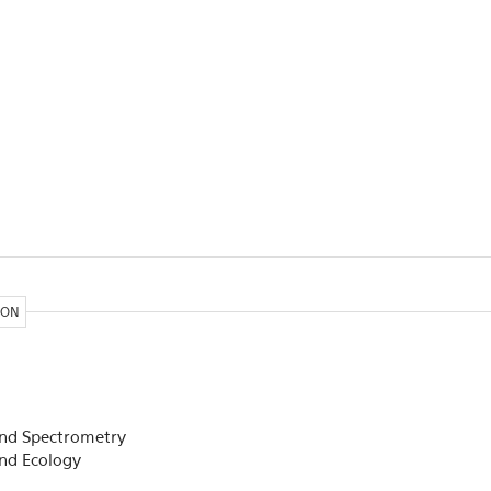
ION
and Spectrometry
and Ecology