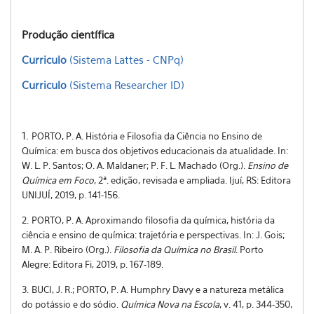
Produção científica
Curriculo
(Sistema Lattes - CNPq)
Curriculo
(Sistema Researcher ID)
1.
PORTO, P. A. História e Filosofia da Ciência no Ensino de
Química: em busca dos objetivos educacionais da atualidade. In:
W. L. P. Santos; O. A. Maldaner; P. F. L. Machado (Org.).
Ensino de
Química em Foco
, 2ª. edição, revisada e ampliada. Ijuí, RS: Editora
UNIJUÍ, 2019, p. 141-156.
2.
PORTO, P. A. Aproximando filosofia da química, história da
ciência e ensino de química: trajetória e perspectivas. In: J. Gois;
M. A. P. Ribeiro (Org.).
Filosofia da Química no Brasil
. Porto
Alegre: Editora Fi, 2019, p. 167-189.
3.
BUCI, J. R.; PORTO, P. A. Humphry Davy e a natureza metálica
do potássio e do sódio.
Química Nova na Escola
, v. 41, p. 344-350,