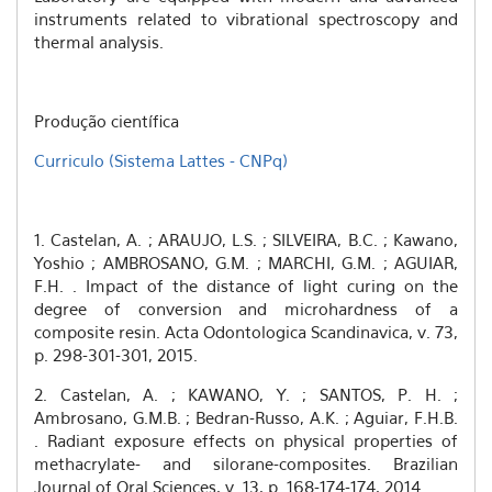
instruments related to vibrational spectroscopy and
thermal analysis.
Produção científica
Curriculo (Sistema Lattes - CNPq)
1. Castelan, A. ; ARAUJO, L.S. ; SILVEIRA, B.C. ; Kawano,
Yoshio ; AMBROSANO, G.M. ; MARCHI, G.M. ; AGUIAR,
F.H. . Impact of the distance of light curing on the
degree of conversion and microhardness of a
composite resin. Acta Odontologica Scandinavica, v. 73,
p. 298-301-301, 2015.
2. Castelan, A. ; KAWANO, Y. ; SANTOS, P. H. ;
Ambrosano, G.M.B. ; Bedran-Russo, A.K. ; Aguiar, F.H.B.
. Radiant exposure effects on physical properties of
methacrylate- and silorane-composites. Brazilian
Journal of Oral Sciences, v. 13, p. 168-174-174, 2014.