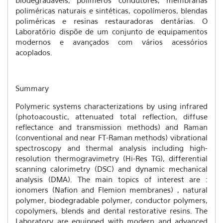
biodegradáveis, polímeros condutores, membranas
poliméricas naturais e sintéticas, copolímeros, blendas
poliméricas e resinas restauradoras dentárias. O
Laboratório dispõe de um conjunto de equipamentos
modernos e avançados com vários acessórios
acoplados.
Summary
Polymeric systems characterizations by using infrared
(photoacoustic, attenuated total reflection, diffuse
reflectance and transmission methods) and Raman
(conventional and near FT-Raman methods) vibrational
spectroscopy and thermal analysis including high-
resolution thermogravimetry (Hi-Res TG), differential
scanning calorimetry (DSC) and dynamic mechanical
analysis (DMA). The main topics of interest are :
ionomers (Nafion and Flemion membranes) , natural
polymer, biodegradable polymer, conductor polymers,
copolymers, blends and dental restorative resins. The
Laboratory are equipped with modern and advanced