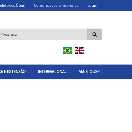
elefones Úteis
Comunicação e Imprensa
Login
ormulário de busca
A E EXTENSÃO
INTERNACIONAL
MAIS IQUSP