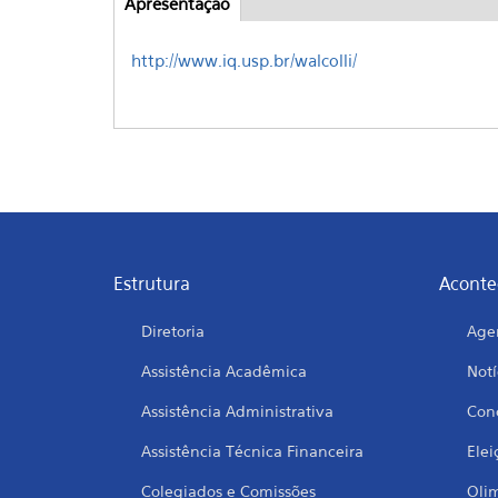
Apresentação
(aba
Abas
ativa)
http://www.iq.usp.br/walcolli/
Estrutura
Aconte
Diretoria
Age
Assistência Acadêmica
Notí
Assistência Administrativa
Conc
Assistência Técnica Financeira
Elei
Colegiados e Comissões
Oli