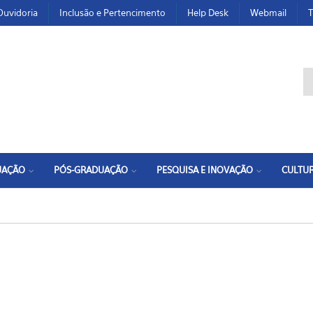
Ouvidoria
Inclusão e Pertencimento
Help Desk
Webmail
T
F
UAÇÃO
PÓS-GRADUAÇÃO
PESQUISA E INOVAÇÃO
CULTUR