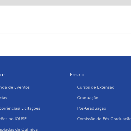
ce
Ensino
nda de Eventos
Cursos de Extensão
cias
Graduação
orrências/ Licitações
Pós-Graduação
ções no IQUSP
Comissão de Pós-Graduaçã
mpíadas de Química