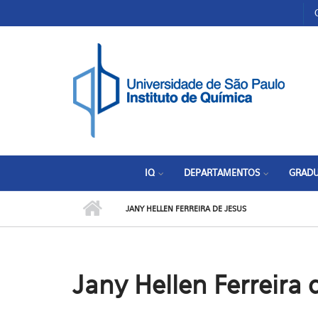
Pular para o conteúdo principal
Toggle high contrast
IQ
DEPARTAMENTOS
GRAD
JANY HELLEN FERREIRA DE JESUS
Jany Hellen Ferreira 