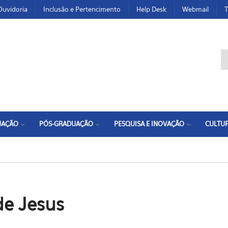
Ouvidoria
Inclusão e Pertencimento
Help Desk
Webmail
T
F
UAÇÃO
PÓS-GRADUAÇÃO
PESQUISA E INOVAÇÃO
CULTUR
de Jesus