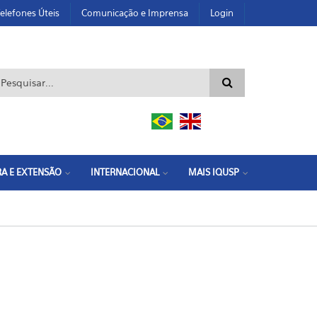
elefones Úteis
Comunicação e Imprensa
Login
ormulário de busca
A E EXTENSÃO
INTERNACIONAL
MAIS IQUSP