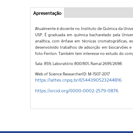
Apresentação
(aba
Abas
ativa)
Atualmente é docente no Instituto de Química da Univer
USP. É graduada em química bacharelado pela Univer
analítica, com ênfase em técnicas cromatográficas, es
desenvolvido trabalhos de adsorção em biocarvões e
foto-Fenton. Também tem interesse no estudo do com
Sala: 859, Laboratório 800/801, Ramal 2695/2698.
Web of Science ResearcherID: M-1507-2017
https://lattes.cnpq.br/6544390523244816
https://orcid.org/0000-0002-2579-0876