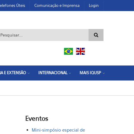
elefones Úteis
Comunicação e Imprensa
Login
ormulário de busca
A E EXTENSÃO
INTERNACIONAL
MAIS IQUSP
Eventos
Mini-simpósio especial de