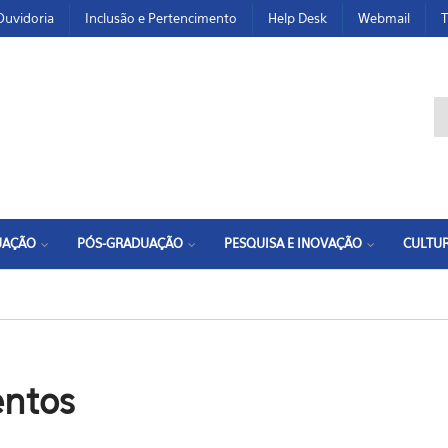
Ouvidoria
Inclusão e Pertencimento
Help Desk
Webmail
T
F
UAÇÃO
PÓS-GRADUAÇÃO
PESQUISA E INOVAÇÃO
CULTUR
entos