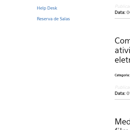
Publica
Help Desk
Data:
0
Reserva de Salas
Com
ativ
ele
Categoria
Publica
Data:
0
Med