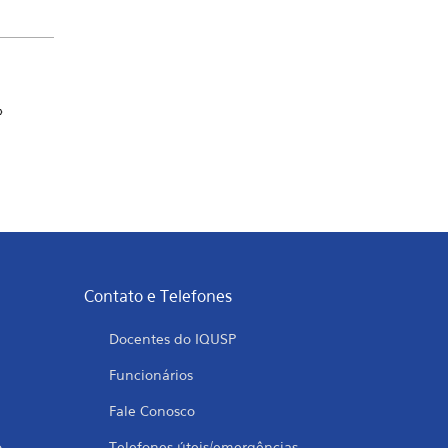
»
Contato e Telefones
Docentes do IQUSP
Funcionários
Fale Conosco
o
Telefones úteis/emergências