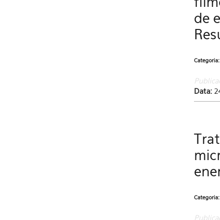
fil
de e
Resu
Categoria
Publica
Data:
2
Tra
mic
ener
Categoria
Publica