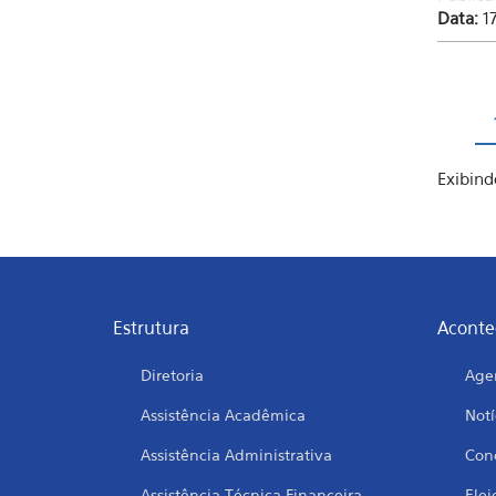
Data:
1
Pág
Exibind
Estrutura
Aconte
Diretoria
Age
Assistência Acadêmica
Notí
Assistência Administrativa
Conc
Assistência Técnica Financeira
Elei