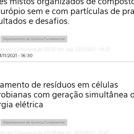
mes mistos organizados de compost
urópio sem e com partículas de pra
ltados e desafios.
:
Departamento de Química Fundamental
do por Comunicação IQUSP em seg, 22/11/2021 - 14:23
4/11/2021 - 16:30
tamento de resíduos em células
robianas com geração simultânea 
gia elétrica
:
Departamento de Química Fundamental
do por Comunicação IQUSP em ter, 16/11/2021 - 12:47