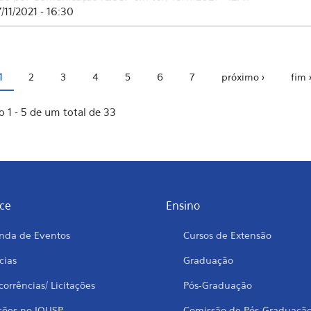
7/11/2021 - 16:30
1
2
3
4
5
6
7
próximo ›
fim 
inas
o 1 - 5 de um total de 33
ce
Ensino
nda de Eventos
Cursos de Extensão
cias
Graduação
orrências/ Licitações
Pós-Graduação
ções no IQUSP
Comissão de Pós-Graduaçã