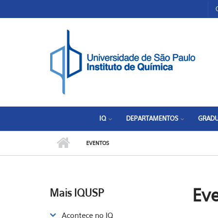
Pular para o conteúdo principal
Toggle high contrast
IQ
DEPARTAMENTOS
GRAD
EVENTOS
Ev
Mais IQUSP
Acontece no IQ